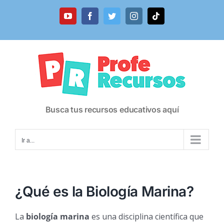
Saltar
al
YouTube
Facebook
Twitter
Instagram
Tiktok
contenido
Busca tus recursos educativos aquí
Ir a...
¿Qué es la Biología Marina?
La
biología marina
es una disciplina científica que