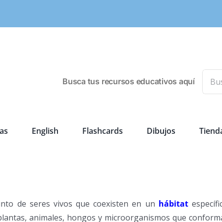
Busca
Busca tus recursos educativos aquí
as
English
Flashcards
Dibujos
Tiend
unto de seres vivos que coexisten en un
hábitat
específi
e plantas, animales, hongos y microorganismos que confor