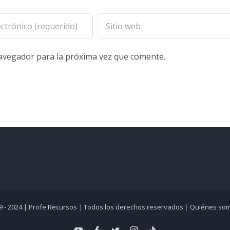
navegador para la próxima vez que comente.
9 - 2024 |
Profe Recursos
|
Todos los derechos reservados
|
Quiénes so
YouTube
Facebook
Twitter
Instagram
Tiktok