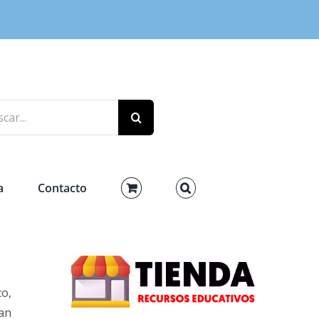
r:
a
Contacto
co,
man