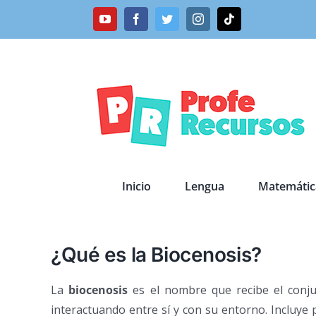
Saltar
YouTube
Facebook
Twitter
Instagram
Tiktok
al
contenido
Inicio
Lengua
Matemátic
¿Qué es la Biocenosis?
La
biocenosis
es el nombre que recibe el conj
interactuando entre sí y con su entorno. Incluy