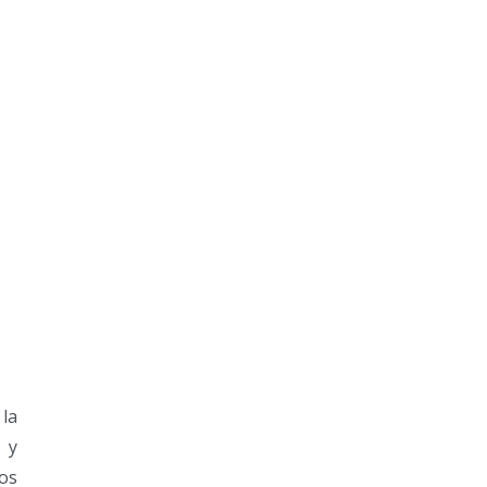
 la
 y
los