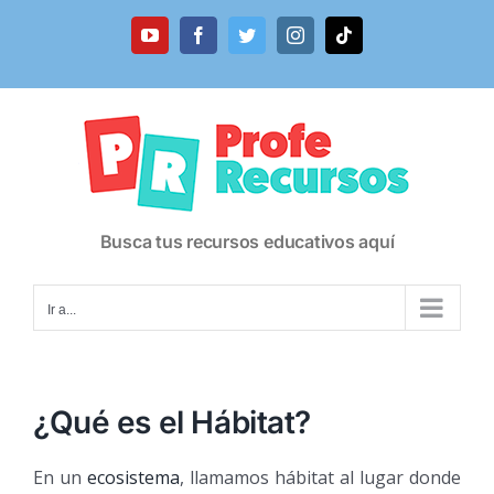
Saltar
al
YouTube
Facebook
Twitter
Instagram
Tiktok
contenido
Busca tus recursos educativos aquí
Ir a...
¿Qué es el Hábitat?
En un
ecosistema
, llamamos hábitat al lugar donde