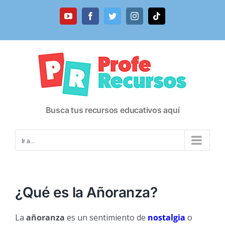
Saltar
al
YouTube
Facebook
Twitter
Instagram
Tiktok
contenido
Busca tus recursos educativos aquí
Ir a...
¿Qué es la Añoranza?
La
añoranza
es un sentimiento de
nostalgia
o