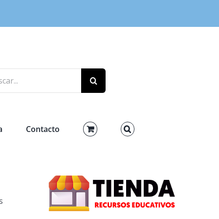
r:
a
Contacto
s