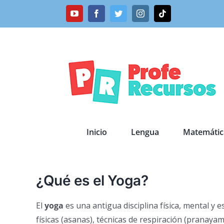
Saltar
YouTube
Facebook
Twitter
Instagram
Tiktok
al
contenido
Inicio
Lengua
Matemátic
¿Qué es el Yoga?
El
yoga
es una antigua disciplina física, mental y e
físicas (asanas), técnicas de respiración (pranayam