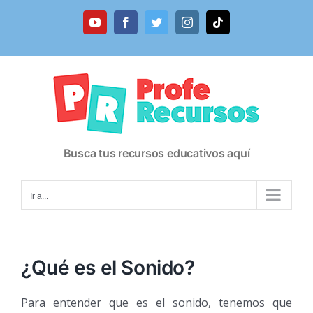
Saltar
al
YouTube
Facebook
Twitter
Instagram
Tiktok
contenido
Busca tus recursos educativos aquí
Ir a...
¿Qué es el Sonido?
Para entender que es el sonido, tenemos que