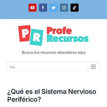
Saltar
al
YouTube
Facebook
Twitter
Instagram
Tiktok
contenido
Busca tus recursos educativos aquí
Ir a...
¿Qué es el Sistema Nervioso
Periférico?