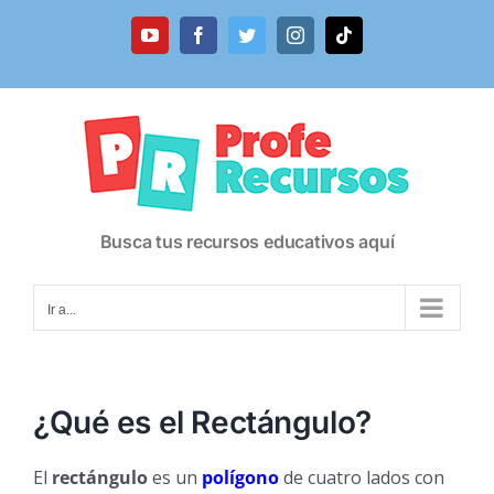
Saltar
al
YouTube
Facebook
Twitter
Instagram
Tiktok
contenido
Busca tus recursos educativos aquí
Ir a...
¿Qué es el Rectángulo?
El
rectángulo
es un
polígono
de cuatro lados con