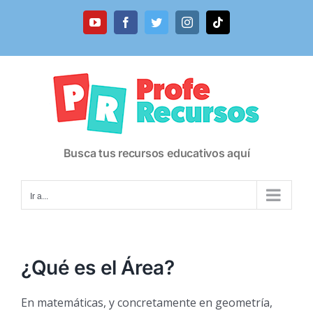
Saltar
al
YouTube
Facebook
Twitter
Instagram
Tiktok
contenido
Busca tus recursos educativos aquí
Ir a...
¿Qué es el Área?
En matemáticas, y concretamente en geometría,