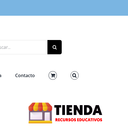
r:
a
Contacto