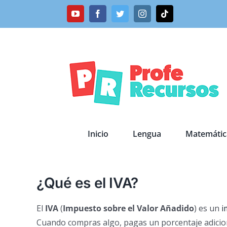
Saltar
YouTube
Facebook
Twitter
Instagram
Tiktok
al
contenido
Inicio
Lengua
Matemátic
¿Qué es el IVA?
El
IVA
(
Impuesto sobre el Valor Añadido
) es un
i
Cuando compras algo, pagas un porcentaje adicio