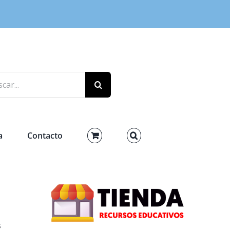
r:
a
Contacto
s