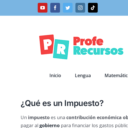
Saltar
YouTube
Facebook
Twitter
Instagram
Tiktok
al
contenido
Inicio
Lengua
Matemátic
¿Qué es un Impuesto?
Un
impuesto
es una
contribución económica ob
pagar al
gobierno
para financiar los gastos públi