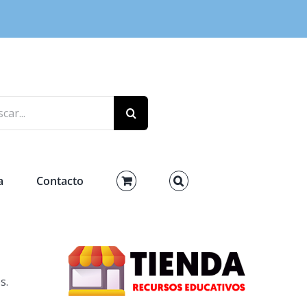
r:
a
Contacto
s.