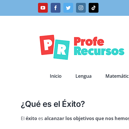
Saltar
YouTube
Facebook
Twitter
Instagram
Tiktok
al
contenido
Inicio
Lengua
Matemátic
¿Qué es el Éxito?
El
éxito
es
alcanzar los objetivos que nos hemo