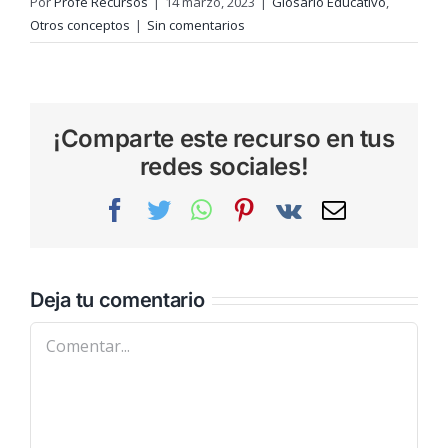
Por
Profe Recursos
|
14 marzo, 2023
|
Glosario Educativo
,
Otros conceptos
|
Sin comentarios
¡Comparte este recurso en tus
redes sociales!
Facebook
Twitter
WhatsApp
Pinterest
Vk
Correo
electrónic
Deja tu comentario
Comentar