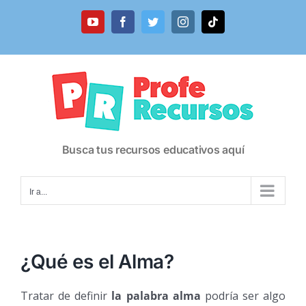
Saltar
al
YouTube
Facebook
Twitter
Instagram
Tiktok
contenido
Busca tus recursos educativos aquí
Ir a...
¿Qué es el Alma?
Tratar de definir
la palabra alma
podría ser algo