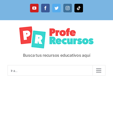
Saltar
al
YouTube
Facebook
Twitter
Instagram
Tiktok
contenido
Busca tus recursos educativos aquí
Ir a...