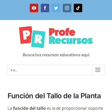
Saltar
al
YouTube
Facebook
Twitter
Instagram
Tiktok
contenido
Busca tus recursos educativos aquí
Ir a...
Función del Tallo de la Planta
La
función del tallo
es la de proporcionar soporte