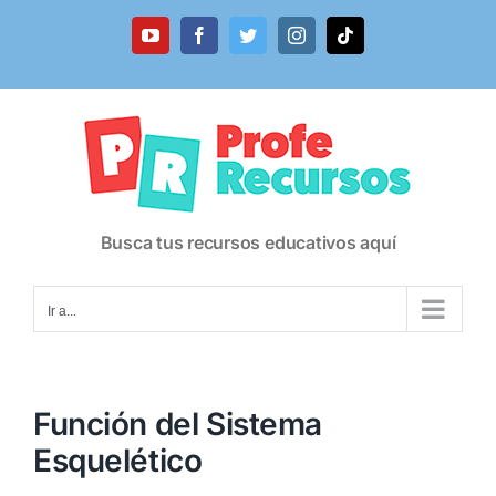
Saltar
al
YouTube
Facebook
Twitter
Instagram
Tiktok
contenido
Busca tus recursos educativos aquí
Ir a...
Función del Sistema
Esquelético