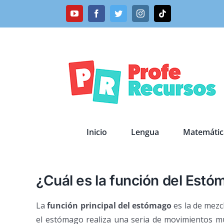
Saltar
YouTube
Facebook
Twitter
Instagram
Tiktok
al
contenido
Inicio
Lengua
Matemátic
¿Cuál es la función del Est
La
función principal del estómago
es la de mezc
el estómago realiza una seria de movimientos mu