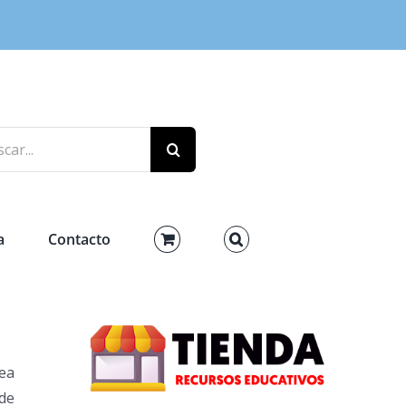
r:
a
Contacto
rea
 de