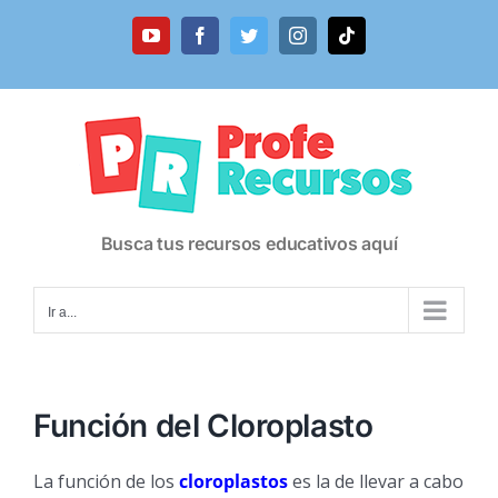
Saltar
al
YouTube
Facebook
Twitter
Instagram
Tiktok
contenido
Busca tus recursos educativos aquí
Ir a...
Función del Cloroplasto
La función de los
cloroplastos
es la de llevar a cabo