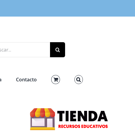
r:
a
Contacto