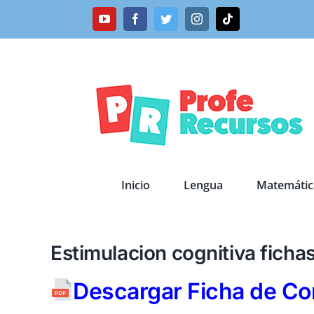
Saltar
YouTube
Facebook
Twitter
Instagram
Tiktok
al
contenido
Inicio
Lengua
Matemátic
Estimulacion cognitiva fichas
Descargar Ficha de Co