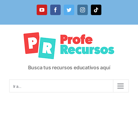
Saltar
al
YouTube
Facebook
Twitter
Instagram
Tiktok
contenido
Busca tus recursos educativos aquí
Ir a...