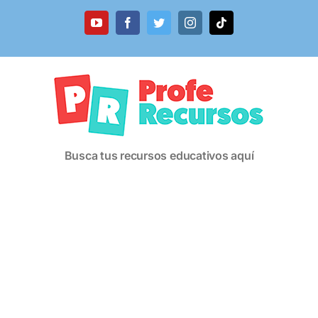
Saltar
al
YouTube
Facebook
Twitter
Instagram
Tiktok
contenido
Busca tus recursos educativos aquí