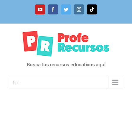
Saltar
al
YouTube
Facebook
Twitter
Instagram
Tiktok
contenido
Busca tus recursos educativos aquí
Ir a...