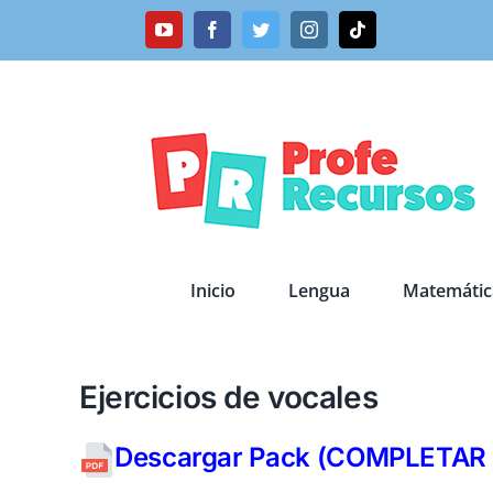
Saltar
YouTube
Facebook
Twitter
Instagram
Tiktok
al
contenido
Inicio
Lengua
Matemátic
Ejercicios de vocales
Descargar Pack (COMPLETAR