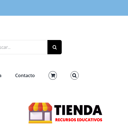
r:
a
Contacto