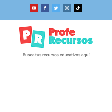
Saltar
al
YouTube
Facebook
Twitter
Instagram
Tiktok
contenido
Busca tus recursos educativos aquí