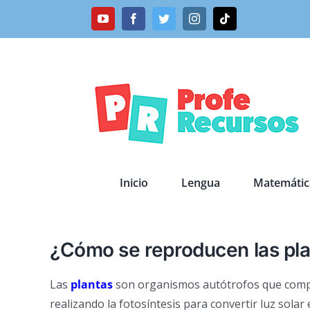
Saltar
YouTube
Facebook
Twitter
Instagram
Tiktok
al
contenido
Inicio
Lengua
Matemátic
¿Cómo se reproducen las pl
Las
plantas
son organismos autótrofos que compon
realizando la fotosíntesis para convertir luz solar 