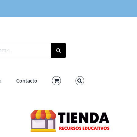
r:
a
Contacto