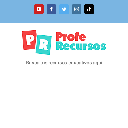
Saltar
al
YouTube
Facebook
Twitter
Instagram
Tiktok
contenido
Busca tus recursos educativos aquí