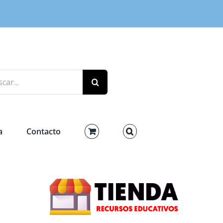
r:
a
Contacto