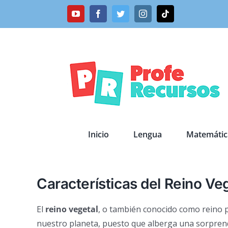
Saltar
YouTube
Facebook
Twitter
Instagram
Tiktok
al
contenido
Inicio
Lengua
Matemátic
Características del Reino Ve
El
reino vegetal
, o también conocido como reino 
nuestro planeta, puesto que alberga una sorpren