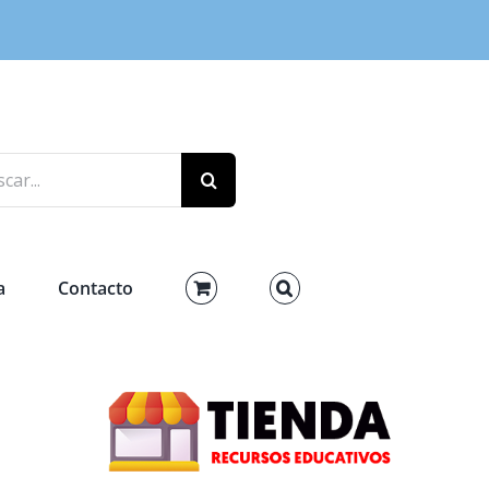
r:
a
Contacto