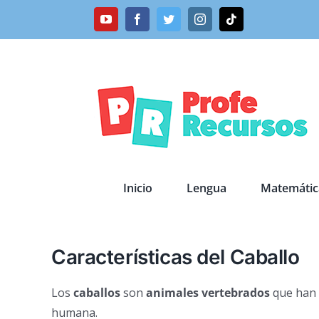
Saltar
YouTube
Facebook
Twitter
Instagram
Tiktok
al
contenido
Inicio
Lengua
Matemátic
Características del Caballo
Los
caballos
son
animales vertebrados
que han d
humana.