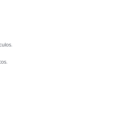
culos.
tos.