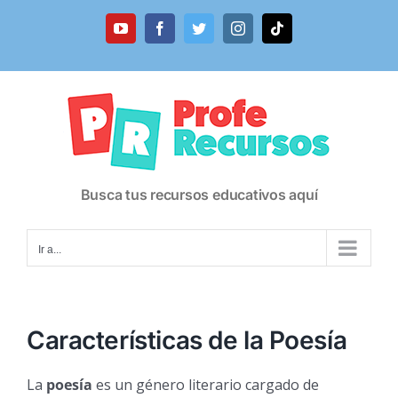
Saltar
al
YouTube
Facebook
Twitter
Instagram
Tiktok
contenido
Busca tus recursos educativos aquí
Ir a...
Características de la Poesía
La
poesía
es un género literario cargado de