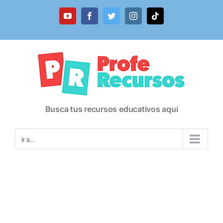
Saltar
al
YouTube
Facebook
Twitter
Instagram
Tiktok
contenido
Busca tus recursos educativos aquí
Ir a...