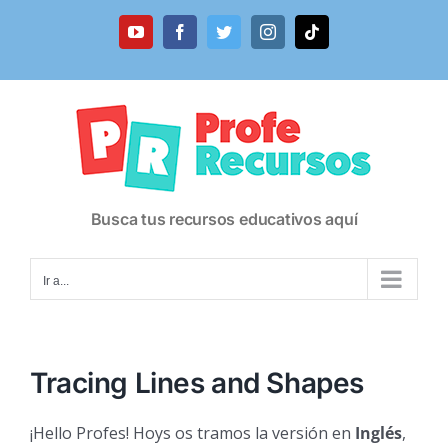
Saltar
al
YouTube
Facebook
Twitter
Instagram
Tiktok
contenido
Busca tus recursos educativos aquí
Ir a...
Tracing Lines and Shapes
¡Hello Profes! Hoys os tramos la versión en
Inglés
,