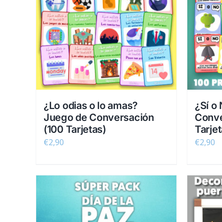
¿Lo odias o lo amas?
¿Sí o
Juego de Conversación
Conve
(100 Tarjetas)
Tarjet
€
2,90
€
2,90