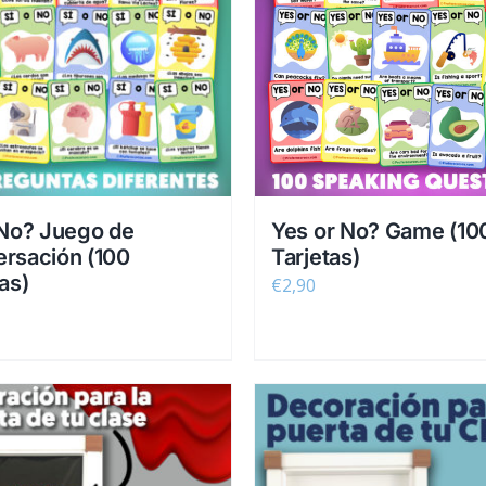
 No? Juego de
Yes or No? Game (10
rsación (100
Tarjetas)
as)
€
2,90