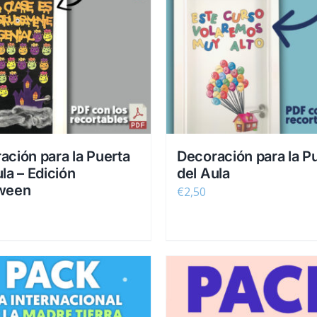
ación para la Puerta
Decoración para la P
la – Edición
del Aula
ween
€
2,50