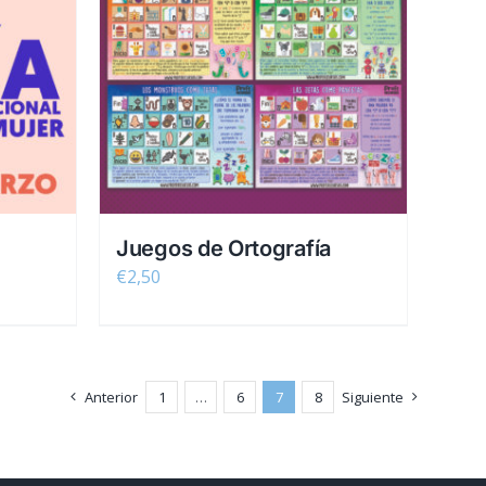
Juegos de Ortografía
€
2,50
Anterior
1
…
6
7
8
Siguiente