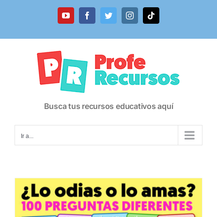
Saltar
al
YouTube
Facebook
Twitter
Instagram
Tiktok
contenido
Busca tus recursos educativos aquí
Ir a...