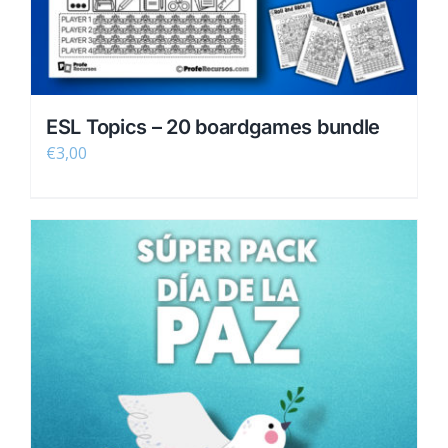
ESL Topics – 20 boardgames bundle
€
3,00