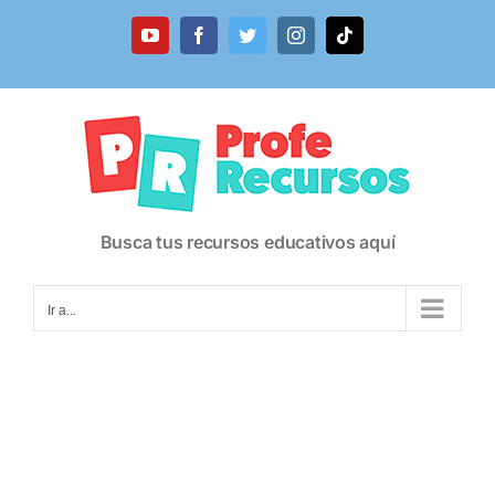
Saltar
al
YouTube
Facebook
Twitter
Instagram
Tiktok
contenido
Busca tus recursos educativos aquí
Ir a...