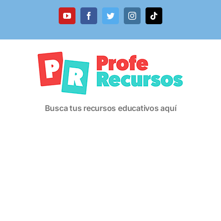
Saltar
al
YouTube
Facebook
Twitter
Instagram
Tiktok
contenido
Busca tus recursos educativos aquí