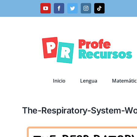
Saltar
YouTube
Facebook
Twitter
Instagram
Tiktok
al
contenido
Inicio
Lengua
Matemátic
The-Respiratory-System-Wo