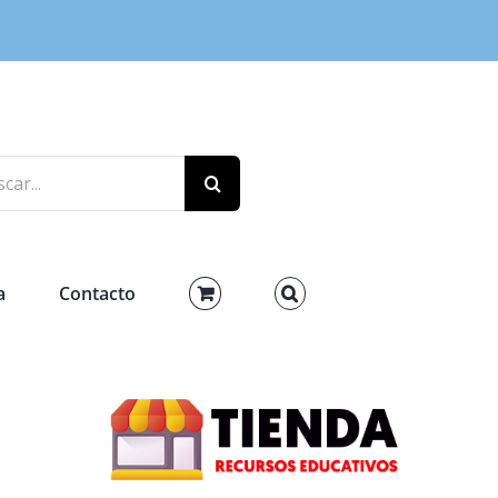
r:
a
Contacto