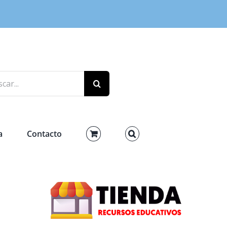
r:
a
Contacto