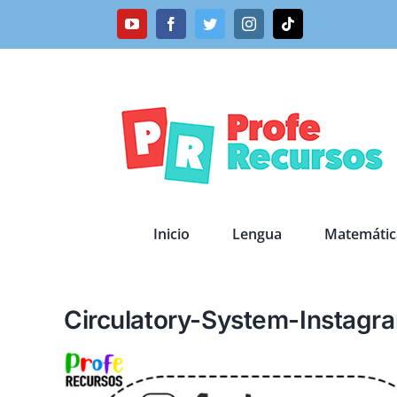
Saltar
YouTube
Facebook
Twitter
Instagram
Tiktok
al
contenido
Inicio
Lengua
Matemátic
Circulatory-System-Instagr