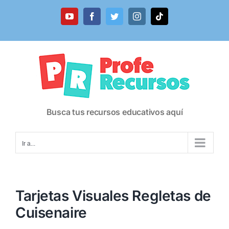
Saltar
al
YouTube
Facebook
Twitter
Instagram
Tiktok
contenido
Busca tus recursos educativos aquí
Ir a...
Tarjetas Visuales Regletas de
Cuisenaire