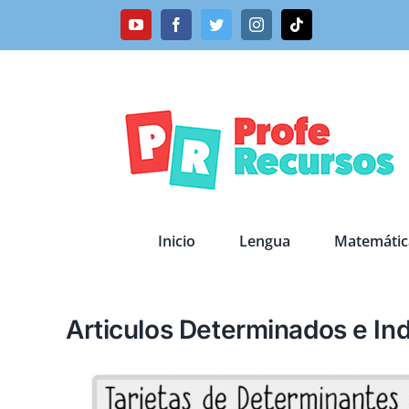
Saltar
YouTube
Facebook
Twitter
Instagram
Tiktok
al
contenido
Inicio
Lengua
Matemátic
Articulos Determinados e In