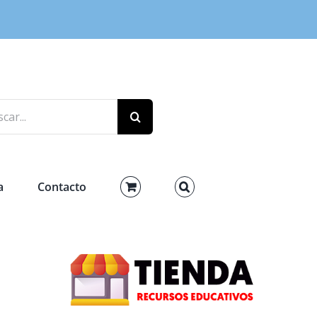
r:
a
Contacto