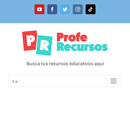
Saltar
al
YouTube
Facebook
Twitter
Instagram
Tiktok
contenido
Busca tus recursos educativos aquí
Ir a...