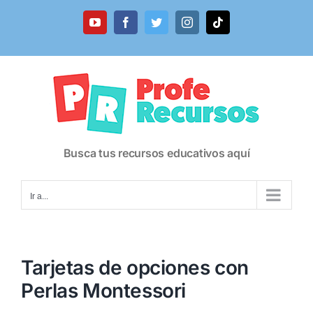
Saltar
al
YouTube
Facebook
Twitter
Instagram
Tiktok
contenido
Busca tus recursos educativos aquí
Ir a...
Tarjetas de opciones con
Perlas Montessori