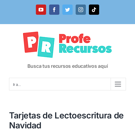
Saltar
al
YouTube
Facebook
Twitter
Instagram
Tiktok
contenido
Busca tus recursos educativos aquí
Ir a...
Tarjetas de Lectoescritura de
Navidad