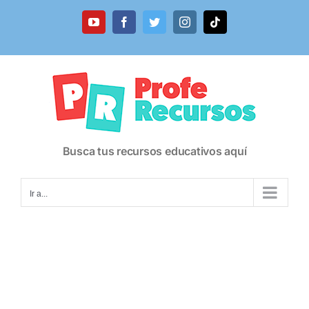
Saltar
al
YouTube
Facebook
Twitter
Instagram
Tiktok
contenido
Busca tus recursos educativos aquí
Ir a...