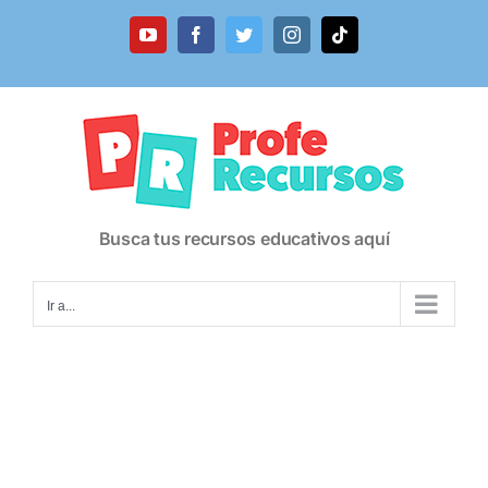
Saltar
al
YouTube
Facebook
Twitter
Instagram
Tiktok
contenido
Busca tus recursos educativos aquí
Ir a...