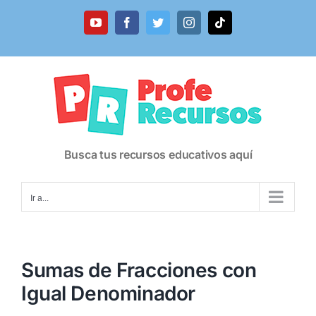
Saltar
al
YouTube
Facebook
Twitter
Instagram
Tiktok
contenido
Busca tus recursos educativos aquí
Ir a...
Sumas de Fracciones con
Igual Denominador