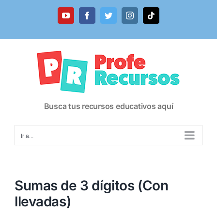
Saltar
al
YouTube
Facebook
Twitter
Instagram
Tiktok
contenido
Busca tus recursos educativos aquí
Ir a...
Sumas de 3 dígitos (Con
llevadas)