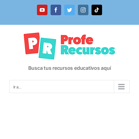
Saltar
al
YouTube
Facebook
Twitter
Instagram
Tiktok
contenido
Busca tus recursos educativos aquí
Ir a...