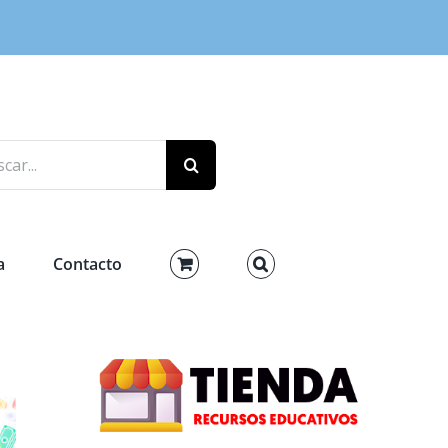
r:
a
Contacto