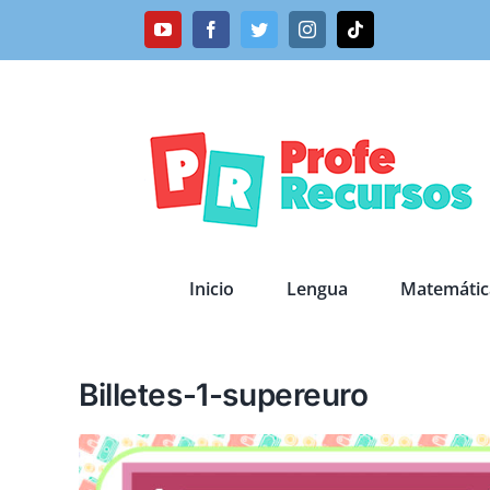
Saltar
YouTube
Facebook
Twitter
Instagram
Tiktok
al
contenido
Inicio
Lengua
Matemátic
Billetes-1-supereuro