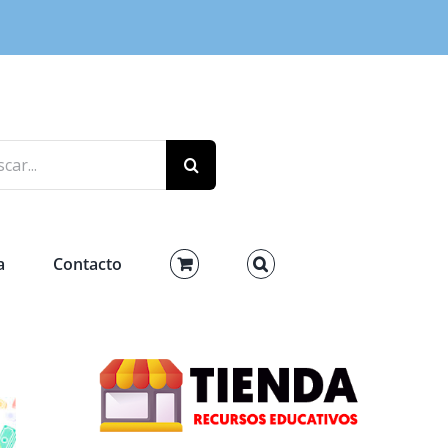
r:
a
Contacto