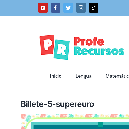
Saltar
YouTube
Facebook
Twitter
Instagram
Tiktok
al
contenido
Inicio
Lengua
Matemátic
Billete-5-supereuro