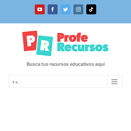
Saltar
al
YouTube
Facebook
Twitter
Instagram
Tiktok
contenido
Busca tus recursos educativos aquí
Ir a...